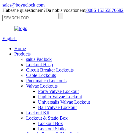
sales@boyuelock.com
Habesne quaestionem?Da nobis vocationem;
0086-15355876682
English
Home
Products
salus Padlock
Lockout Hasp
Circuit Breaker Lockouts
Cable Lockouts
Pneumatica Lockouts
Valvae Lockouts
Porta Valvae Lockout
Papilio Valvae Lockout
Universalis Valvae Lockout
Ball Valvae Lockout
Lockout Kit
Lockout & Statio Box
Lockout Box
Lockout Statio