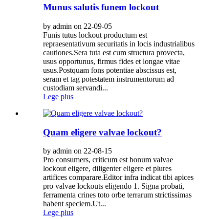
Munus salutis funem lockout
by admin on 22-09-05
Funis tutus lockout productum est
repraesentativum securitatis in locis industrialibus
cautiones.Sera tuta est cum structura provecta,
usus opportunus, firmus fides et longae vitae
usus.Postquam fons potentiae abscissus est,
seram et tag potestatem instrumentorum ad
custodiam servandi...
Lege plus
Quam eligere valvae lockout?
by admin on 22-08-15
Pro consumers, criticum est bonum valvae
lockout eligere, diligenter eligere et plures
artifices comparare.Editor infra indicat tibi apices
pro valvae lockouts eligendo 1. Signa probati,
ferramenta crines toto orbe terrarum strictissimas
habent speciem.Ut...
Lege plus