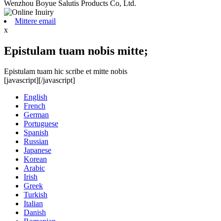
Wenzhou Boyue Salutis Products Co, Ltd.
Mittere email
x
Epistulam tuam nobis mitte;
Epistulam tuam hic scribe et mitte nobis
[javascript]
[/javascript]
English
French
German
Portuguese
Spanish
Russian
Japanese
Korean
Arabic
Irish
Greek
Turkish
Italian
Danish