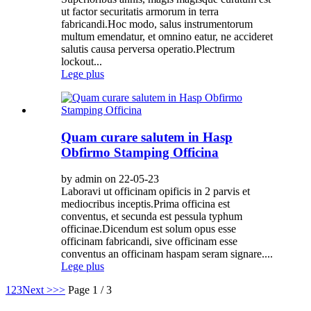
ut factor securitatis armorum in terra
fabricandi.Hoc modo, salus instrumentorum
multum emendatur, et omnino eatur, ne accideret
salutis causa perversa operatio.Plectrum
lockout...
Lege plus
Quam curare salutem in Hasp
Obfirmo Stamping Officina
by admin on 22-05-23
Laboravi ut officinam opificis in 2 parvis et
mediocribus inceptis.Prima officina est
conventus, et secunda est pessula typhum
officinae.Dicendum est solum opus esse
officinam fabricandi, sive officinam esse
conventus an officinam haspam seram signare....
Lege plus
1
2
3
Next >
>>
Page 1 / 3