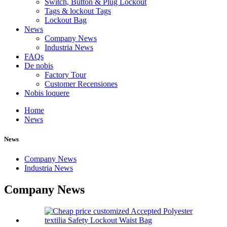
Switch, Button & Plug Lockout
Tags & lockout Tags
Lockout Bag
News
Company News
Industria News
FAQs
De nobis
Factory Tour
Customer Recensiones
Nobis loquere
Home
News
News
Company News
Industria News
Company News