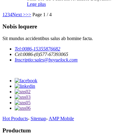
Lege plus
1
2
3
4
Next >
>>
Page 1 / 4
Nobis loquere
Sit mundus accidentibus salus ab homine facta.
Tel:
0086-15355876682
Cel:
0086-(0)577-67393065
Inscriptio:
sales@boyuelock.com
Hot Products
-
Sitemap
-
AMP Mobile
Productum