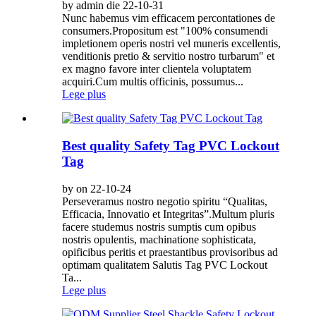
by admin die 22-10-31
Nunc habemus vim efficacem percontationes de
consumers.Propositum est "100% consumendi
impletionem operis nostri vel muneris excellentis,
venditionis pretio & servitio nostro turbarum" et
ex magno favore inter clientela voluptatem
acquiri.Cum multis officinis, possumus...
Lege plus
Best quality Safety Tag PVC Lockout
Tag
by on 22-10-24
Perseveramus nostro negotio spiritu “Qualitas,
Efficacia, Innovatio et Integritas”.Multum pluris
facere studemus nostris sumptis cum opibus
nostris opulentis, machinatione sophisticata,
opificibus peritis et praestantibus provisoribus ad
optimam qualitatem Salutis Tag PVC Lockout
Ta...
Lege plus