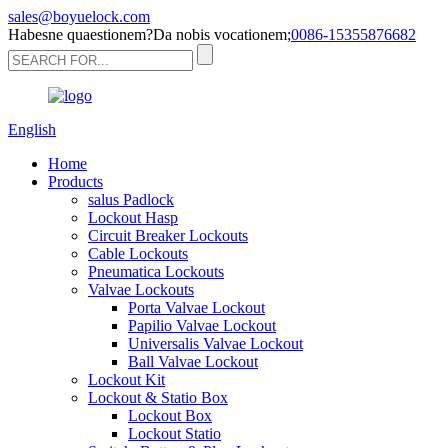
sales@boyuelock.com
Habesne quaestionem?Da nobis vocationem;
0086-15355876682
English
Home
Products
salus Padlock
Lockout Hasp
Circuit Breaker Lockouts
Cable Lockouts
Pneumatica Lockouts
Valvae Lockouts
Porta Valvae Lockout
Papilio Valvae Lockout
Universalis Valvae Lockout
Ball Valvae Lockout
Lockout Kit
Lockout & Statio Box
Lockout Box
Lockout Statio